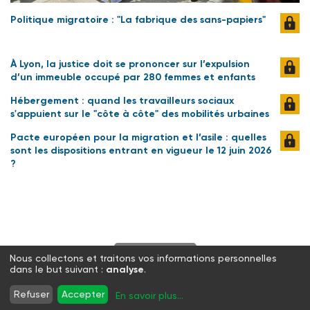
Politique migratoire : "La fabrique des sans-papiers"
À Lyon, la justice doit se prononcer sur l’expulsion
d’un immeuble occupé par 280 femmes et enfants
Hébergement : quand les travailleurs sociaux
s'appuient sur le "côte à côte" des mobilités urbaines
Pacte européen pour la migration et l’asile : quelles
sont les dispositions entrant en vigueur le 12 juin 2026
?
S'abonner
Nous collectons et traitons vos informations personnelles
dans le but suivant :
analyse
.
Twitter
Facebook
LinkedIn
Instagram
Refuser
Accepter
En savoir plus
...
WhatsApp