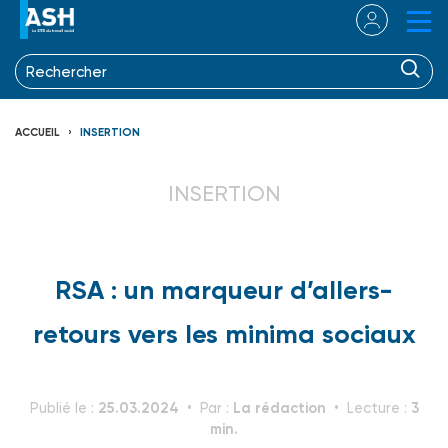
ACCUEIL
INSERTION
INSERTION
RSA : un marqueur d’allers-
retours vers les minima sociaux
25.03.2024
La rédaction
3
Publié le :
Par :
Lecture :
min.