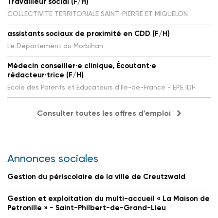
Travailleur social (F/H)
COLLECTIVITE TERRITORIALE SAINT-PIERRE ET MIQUELON
assistants sociaux de proximité en CDD (F/H)
Le Département du Morbihan
Médecin conseiller·e clinique, Écoutant·e
rédacteur·trice (F/H)
Ecole des Parents et Educateurs d'Ile-de-France - EPE IDF
Consulter toutes les offres d'emploi
Annonces sociales
Gestion du périscolaire de la ville de Creutzwald
Gestion et exploitation du multi-accueil « La Maison de
Petronille » - Saint-Philbert-de-Grand-Lieu