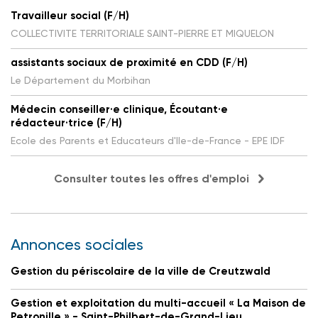
Travailleur social (F/H)
COLLECTIVITE TERRITORIALE SAINT-PIERRE ET MIQUELON
assistants sociaux de proximité en CDD (F/H)
Le Département du Morbihan
Médecin conseiller·e clinique, Écoutant·e
rédacteur·trice (F/H)
Ecole des Parents et Educateurs d'Ile-de-France - EPE IDF
Consulter toutes les offres d'emploi
Annonces sociales
Gestion du périscolaire de la ville de Creutzwald
Gestion et exploitation du multi-accueil « La Maison de
Petronille » - Saint-Philbert-de-Grand-Lieu