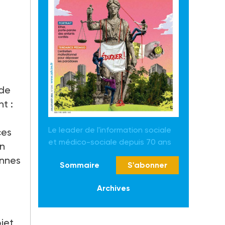
 de
nt
:
Le leader de l'information sociale
ces
et médico-sociale depuis 70 ans
in
nnes
Sommaire
S'abonner
Archives
jet