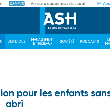
App
et
Annuaire des acteurs du social
Campus
MANAGEMENT
L
ON
JURIDIQUE
SOCIÉTÉ
PODCASTS
ET RÉSEAUX
M
ion pour les enfants san
abri