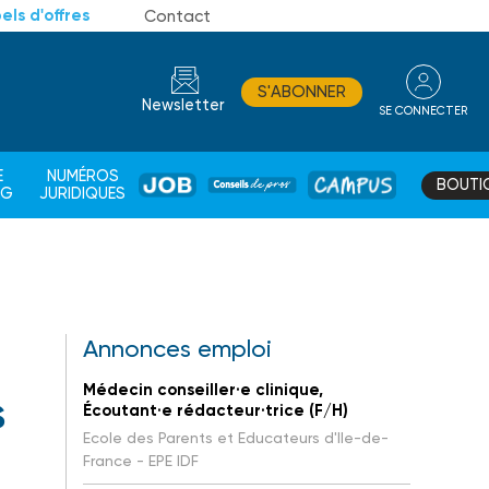
els d'offres
Contact
S'ABONNER
Newsletter
SE CONNECTER
CONSEIL
E
NUMÉROS
BOUTI
JOB
DE
CAMPUS
AG
JURIDIQUES
PROS
Annonces emploi
Médecin conseiller·e clinique,
s
Écoutant·e rédacteur·trice (F/H)
Ecole des Parents et Educateurs d'Ile-de-
France - EPE IDF