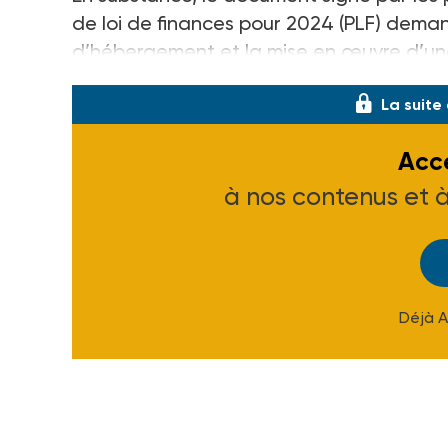
de loi de finances pour 2024 (PLF) dema
d’hébergement et la mise en œuvre d’u
La suite
Accé
à nos contenus et 
Déjà 