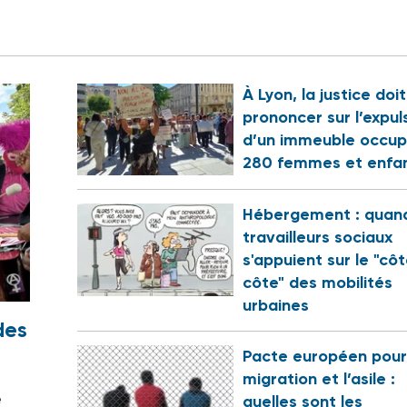
À Lyon, la justice doi
prononcer sur l’expul
d’un immeuble occup
280 femmes et enfa
Hébergement : quand
travailleurs sociaux
s'appuient sur le "cô
côte" des mobilités
urbaines
des
Pacte européen pour
migration et l’asile :
e
quelles sont les