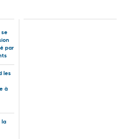
t se
sion
é par
nts
 les
te à
 la