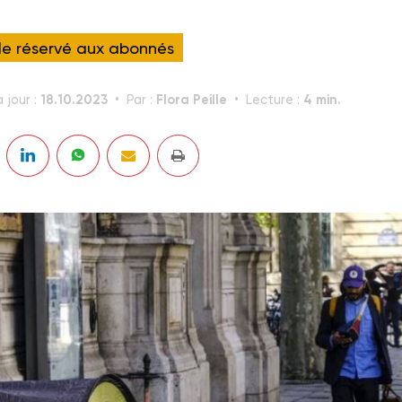
cle réservé aux abonnés
18.10.2023
Flora Peille
4 min.
 jour :
Par :
Lecture :