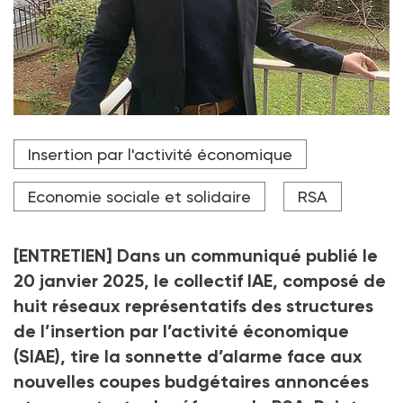
Adrien Rivière, chargé de mission plaidoyer chez
Insertion par l'activité économique
Coorace, estime que le secteur "est à un point de
bascule".
Economie sociale et solidaire
RSA
Crédit photo DR
[ENTRETIEN] Dans un communiqué publié le
20 janvier 2025, le collectif IAE, composé de
huit réseaux représentatifs des structures
de l’insertion par l’activité économique
(SIAE), tire la sonnette d’alarme face aux
nouvelles coupes budgétaires annoncées