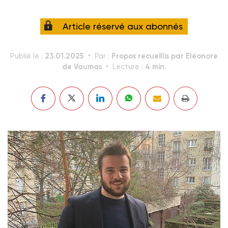
Article réservé aux abonnés
23.01.2025
Propos recueillis par Eléonore
Publié le :
Par :
de Vaumas
4 min.
Lecture :