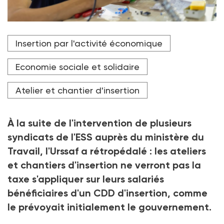
L'exemption de taxe d'apprentissage sur les CDD
Insertion par l'activité économique
d'insertion – dont bénéficiaient les ateliers et
chantiers d'insertion, ainsi que les régies de quartier –
a été réaffirmée par Hervé Saulignac (député PS
Economie sociale et solidaire
d'Ardèche) à l'Assemblée nationale.
Atelier et chantier d'insertion
Crédit photo Jelena - stock.adobe.com
À la suite de l'intervention de plusieurs
syndicats de l'ESS auprès du ministère du
Travail, l'Urssaf a rétropédalé
: les ateliers
et chantiers d'insertion ne verront pas la
taxe s'appliquer sur leurs salariés
bénéficiaires d'un CDD d'insertion, comme
le prévoyait initialement le
gouvernement.