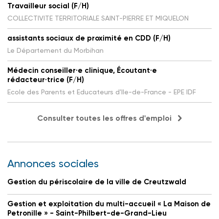
Travailleur social (F/H)
COLLECTIVITE TERRITORIALE SAINT-PIERRE ET MIQUELON
assistants sociaux de proximité en CDD (F/H)
Le Département du Morbihan
Médecin conseiller·e clinique, Écoutant·e
rédacteur·trice (F/H)
Ecole des Parents et Educateurs d'Ile-de-France - EPE IDF
Consulter toutes les offres d'emploi
Annonces sociales
Gestion du périscolaire de la ville de Creutzwald
Gestion et exploitation du multi-accueil « La Maison de
Petronille » - Saint-Philbert-de-Grand-Lieu