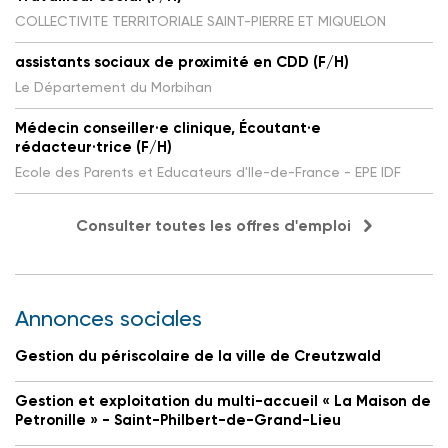
COLLECTIVITE TERRITORIALE SAINT-PIERRE ET MIQUELON
assistants sociaux de proximité en CDD (F/H)
Le Département du Morbihan
Médecin conseiller·e clinique, Écoutant·e
rédacteur·trice (F/H)
Ecole des Parents et Educateurs d'Ile-de-France - EPE IDF
Consulter toutes les offres d'emploi
Annonces sociales
Gestion du périscolaire de la ville de Creutzwald
Gestion et exploitation du multi-accueil « La Maison de
Petronille » - Saint-Philbert-de-Grand-Lieu