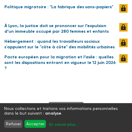
Politique migratoire : "La fabrique des sans-papiers"
À Lyon, la justice doit se prononcer sur l’expulsion
d’un immeuble occupé par 280 femmes et enfants
Hébergement : quand les travailleurs sociaux
s'appuient sur le "côte à côte" des mobilités urbaines
Pacte européen pour la migration et l’asile : quelles
sont les dispositions entrant en vigueur le 12 juin 2026
?
S'abonner
Nous collectons et traitons vos informations personnelles
dans le but suivant :
analyse
.
Twitter
Facebook
LinkedIn
Instagram
Refuser
Accepter
En savoir plus
...
WhatsApp