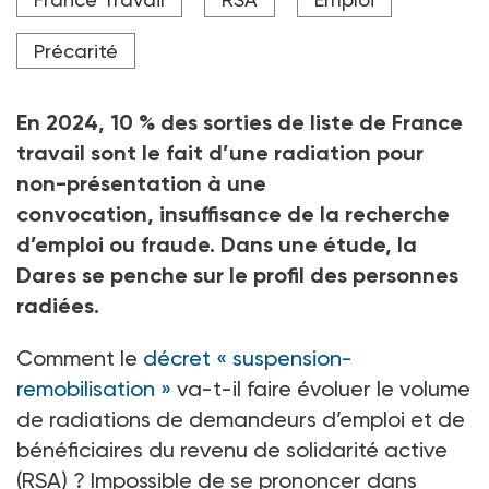
les inscriptions de toutes les personnes éloignées de
l’emploi, bénéficiaires du RSA compris.
Précarité
Crédit photo DC Studio Adobe stock
En 2024, 10
% des sorties de liste de France
travail sont le fait d’une radiation pour
non-présentation à une
convocation, insuffisance de la recherche
d’emploi ou fraude. Dans une étude, la
Dares se penche sur le profil des personnes
radiées.
Comment le
décret «
suspension-
remobilisation
»
va-t-il faire évoluer le volume
de radiations de demandeurs d’emploi et de
bénéficiaires du revenu de solidarité active
(RSA)
? Impossible de se prononcer dans