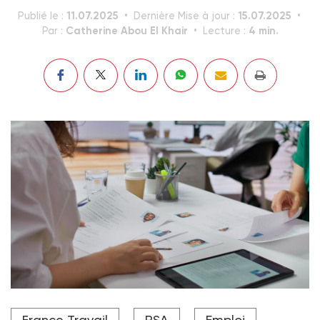
11.07.2025
15.07.2025
Publié le :
Dernière Mise à jour :
Catherine Abou El Khair
4 min.
Par :
Lecture :
Depuis le 1er janvier 2025, l’ex-Pôle emploi centralise
France Travail
RSA
Emploi