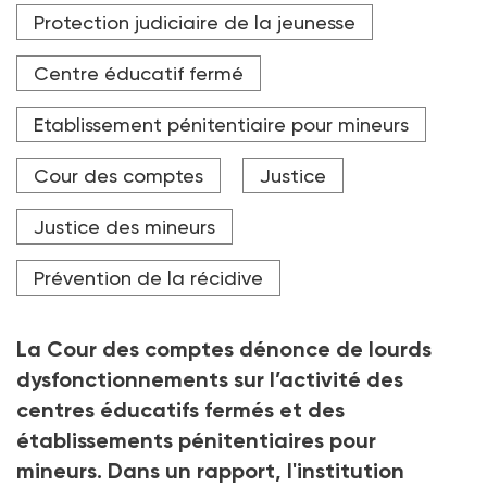
Selon la Cour des comptes, le déploiement des
Protection judiciaire de la jeunesse
centres éducatifs fermés ne s'avère pas pertinent.
Crédit photo PHILIPPE DESMAZES / AFP
Centre éducatif fermé
Etablissement pénitentiaire pour mineurs
Cour des comptes
Justice
Justice des mineurs
Prévention de la récidive
La Cour des comptes dénonce de lourds
dysfonctionnements sur l’activité des
centres éducatifs fermés et des
établissements pénitentiaires pour
mineurs. Dans un rapport, l'institution