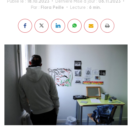
18.10.2023
06.11.2023
Publié le :
Dernière Mise à jour :
Flora Peille
6 min.
Par :
Lecture :