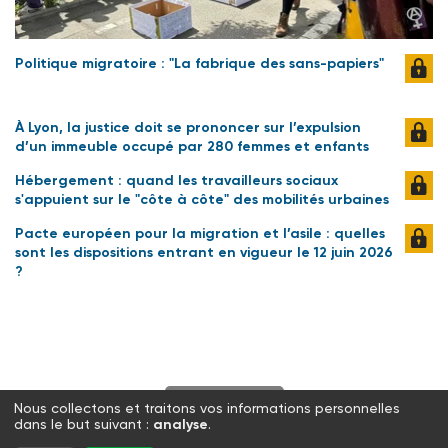
Politique migratoire : "La fabrique des sans-papiers"
À Lyon, la justice doit se prononcer sur l’expulsion
d’un immeuble occupé par 280 femmes et enfants
Hébergement : quand les travailleurs sociaux
s'appuient sur le "côte à côte" des mobilités urbaines
Pacte européen pour la migration et l’asile : quelles
sont les dispositions entrant en vigueur le 12 juin 2026
?
S'abonner
Nous collectons et traitons vos informations personnelles
dans le but suivant :
analyse
.
Twitter
Facebook
LinkedIn
Instagram