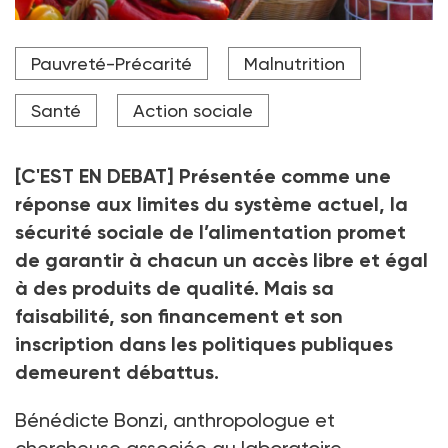
"Pour beaucoup, cela paraît chimérique. Mais l’utopie
Pauvreté-Précarité
Malnutrition
serait plutôt de croire que l’on peut continuer avec le
système actuel (...) plutôt que d’essayer une
proposition dont tout le monde pourrait bénéficier",
Santé
Action sociale
affirme Bénédicte Bonzi
Crédit photo Adobe Stock
[C'EST EN DEBAT] Présentée comme une
réponse aux limites du système actuel, la
sécurité sociale de l’alimentation promet
de garantir à chacun un accès libre et égal
à des produits de qualité. Mais sa
faisabilité, son financement et son
inscription dans les politiques publiques
demeurent débattus.
Bénédicte Bonzi, anthropologue et