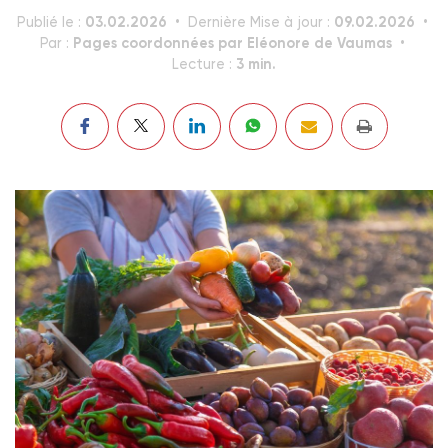
03.02.2026
09.02.2026
Publié le :
Dernière Mise à jour :
Pages coordonnées par Eléonore de Vaumas
Par :
3 min.
Lecture :