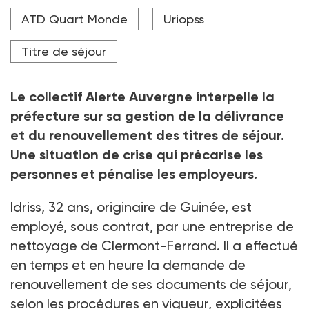
les associations, à la dématérialisation des
démarches.
ATD Quart Monde
Uriopss
Crédit photo Adobe Stock
Titre de séjour
Le collectif Alerte Auvergne interpelle la
préfecture sur sa gestion de la délivrance
et du renouvellement des titres de séjour.
Une situation de crise qui précarise les
personnes et pénalise les employeurs.
Idriss, 32
ans, originaire de Guinée, est
employé, sous contrat, par une entreprise de
nettoyage de Clermont-Ferrand. Il a effectué
en temps et en heure la demande de
renouvellement de ses documents de séjour,
selon les procédures en vigueur, explicitées