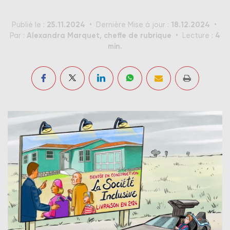
25.11.2024
18.12.2024
Publié le :
Dernière Mise à jour :
Alexandra Marquet, cheffe de rubrique
4
Par :
Lecture :
min.