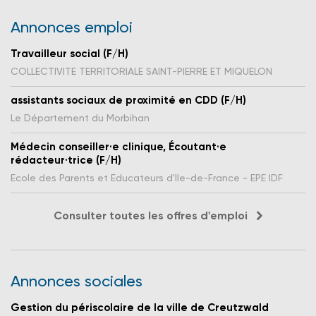
Annonces emploi
Travailleur social (F/H)
COLLECTIVITE TERRITORIALE SAINT-PIERRE ET MIQUELON
assistants sociaux de proximité en CDD (F/H)
Le Département du Morbihan
Médecin conseiller·e clinique, Écoutant·e
rédacteur·trice (F/H)
Ecole des Parents et Educateurs d'Ile-de-France - EPE IDF
Consulter toutes les offres d'emploi
Annonces sociales
Gestion du périscolaire de la ville de Creutzwald