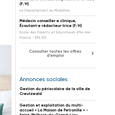
(F/H)
Le Département du Morbihan
Médecin conseiller·e clinique,
Écoutant·e rédacteur·trice (F/H)
Ecole des Parents et Educateurs d'Ile-de-
France - EPE IDF
Consulter toutes les offres
d'emploi
Annonces sociales
Gestion du périscolaire de la ville de
Creutzwald
Gestion et exploitation du multi-
accueil « La Maison de Petronille » -