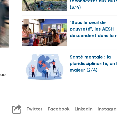
reconnecter aux aut
(3/4)
"Sous le seuil de
pauvreté", les AESH
descendent dans la 
Santé mentale : la
pluridisciplinarité, un 
majeur (2/4)
que
Twitter
Facebook
LinkedIn
Instagr