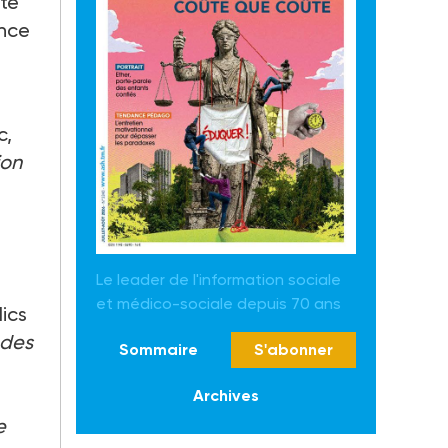
tte
ance
c,
ion
Le leader de l'information sociale
et médico-sociale depuis 70 ans
ics
 des
Sommaire
S'abonner
Archives
e