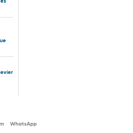
res
rue
levier
am
WhatsApp