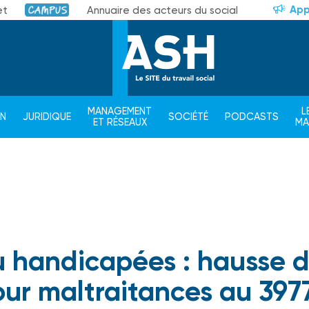
App
et
Annuaire des acteurs du social
Campus
MANAGEMENT
L
ON
JURIDIQUE
SOCIÉTÉ
PODCASTS
ET RÉSEAUX
M
 handicapées : hausse 
our maltraitances au 397