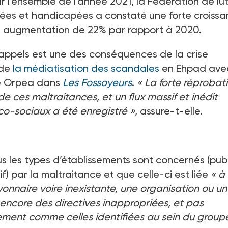
r l’ensemble de l’année 2021, la Fédération de lu
ées et handicapées a constaté une forte croiss
une augmentation de 22% par rapport à 2020.
 appels est une des conséquences de la crise
 de
la médiatisation des scandales
en Ehpad ave
upe Orpea dans
Les Fossoyeurs
.
« La forte réprobat
de ces maltraitances, et un flux massif et inédit
co-sociaux a été enregistré »
, assure-t-elle.
 les types d’établissements sont concernés (publ
f) par la maltraitance et que celle-ci est liée
« à
yonnaire voire inexistante, une organisation ou un
ncore des directives inappropriées, et pas
ment comme celles identifiées au sein du group