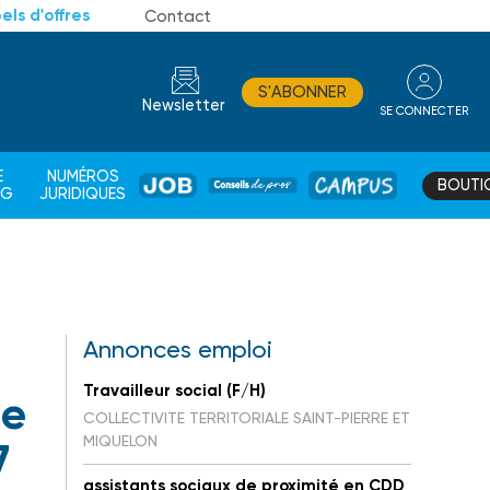
els d'offres
Contact
S'ABONNER
Newsletter
SE CONNECTER
CONSEIL
E
NUMÉROS
BOUTI
JOB
DE
CAMPUS
AG
JURIDIQUES
PROS
Annonces emploi
Travailleur social (F/H)
de
COLLECTIVITE TERRITORIALE SAINT-PIERRE ET
MIQUELON
7
assistants sociaux de proximité en CDD