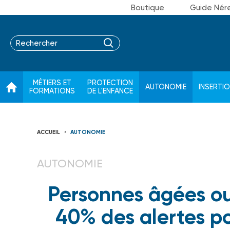
Boutique
Guide Nér
MÉTIERS ET
PROTECTION
AUTONOMIE
INSERTI
FORMATIONS
DE L'ENFANCE
ACCUEIL
AUTONOMIE
AUTONOMIE
Personnes âgées ou
40% des alertes p