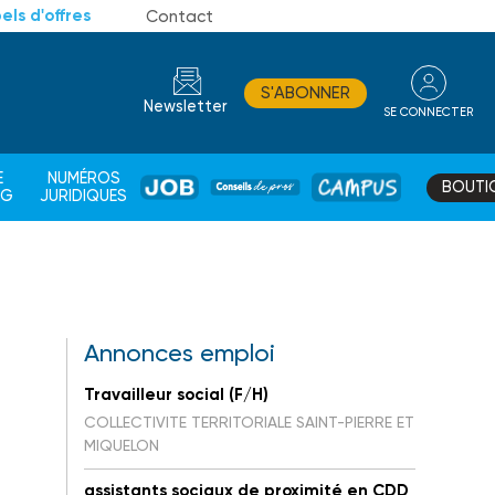
els d'offres
Contact
S'ABONNER
Newsletter
SE CONNECTER
CONSEIL
E
NUMÉROS
BOUTI
JOB
DE
CAMPUS
AG
JURIDIQUES
PROS
Annonces emploi
Travailleur social (F/H)
COLLECTIVITE TERRITORIALE SAINT-PIERRE ET
MIQUELON
assistants sociaux de proximité en CDD