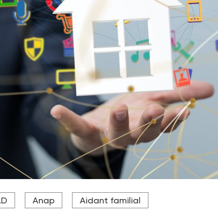
 90% des Français souhaitent vieillir à domicile.
AD
Anap
Aidant familial