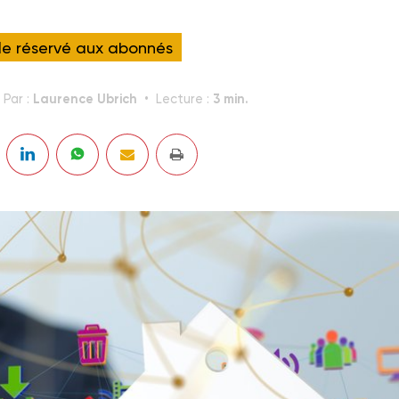
cle réservé aux abonnés
Laurence Ubrich
3 min.
Par :
Lecture :