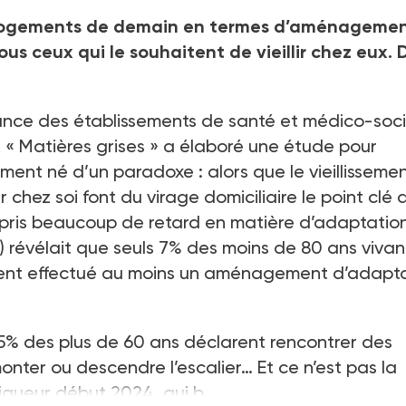
 logements de demain en termes d’aménageme
 ceux qui le souhaitent de vieillir chez eux. 
ance des établissements de santé et médico-soc
k « Matières grises » a élaboré une étude pour
ument né d’un paradoxe : alors que le vieillisseme
r chez soi font du virage domiciliaire le point clé 
 pris beaucoup de retard en matière d’adaptatio
 révélait que seuls 7% des moins de 80 ans vivan
vaient effectué au moins un aménagement d’adapt
 25% des plus de 60 ans déclarent rencontrer des
 monter ou descendre l’escalier… Et ce n’est pas la
igueur début 2024, qui b