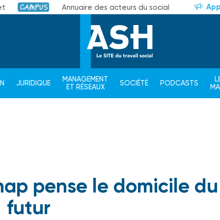
App
et
Annuaire des acteurs du social
Campus
MANAGEMENT
L
ON
JURIDIQUE
SOCIÉTÉ
PODCASTS
ET RÉSEAUX
M
nap pense le domicile du
futur