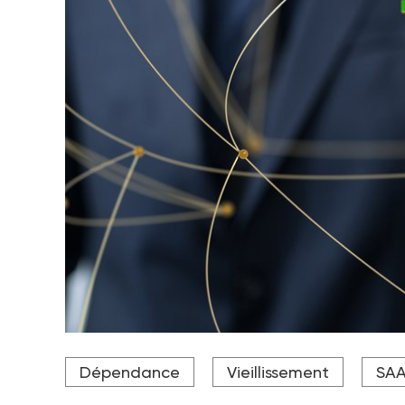
Ce rapport propose des axes de réflexion, alors que
Dépendance
Vieillissement
SA
Crédit photo vegefox.com - stock.adobe.com