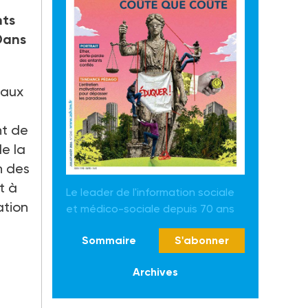
nts
Dans
iaux
nt de
de la
n des
t à
Le leader de l'information sociale
ation
et médico-sociale depuis 70 ans
Sommaire
S'abonner
Archives