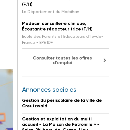
(F/H)
Le Département du Morbihan
Médecin conseiller·e clinique,
Écoutant·e rédacteur·trice (F/H)
Ecole des Parents et Educateurs d'Ile-de-
France - EPE IDF
Consulter toutes les offres
d'emploi
Annonces sociales
Gestion du périscolaire de la ville de
Creutzwald
Gestion et exploitation du multi-
accueil « La Maison de Petronille » -