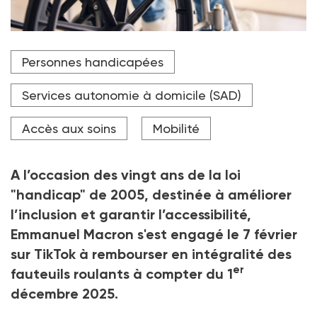
Près de 60 000 personnes ont un reste à charge
Personnes handicapées
dépassant 1 000 € après remboursement de
l’Assurance-maladie. Il atteint même 7 200 € en
moyenne pour 34 500 usagers de fauteuils
Services autonomie à domicile (SAD)
électriques, d'après l’Irdes (Institut de recherche et
documentation en économie de la santé).
Accès aux soins
Mobilité
Crédit photo Theron/peopleimages.com - stock.adobe.com
A l’occasion des vingt ans de la loi
"handicap" de 2005, destinée à améliorer
l’inclusion et garantir l’accessibilité,
Emmanuel Macron s'est engagé le 7 février
sur TikTok à rembourser en intégralité des
er
fauteuils roulants à compter du 1
décembre 2025.