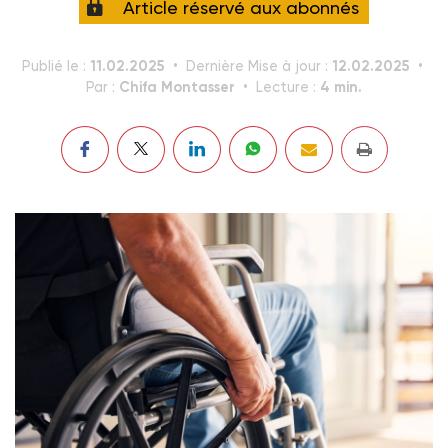
Article réservé aux abonnés
11.02.2025
12.02.2025
Publié le :
Dernière Mise à jour :
Chifa Montasser
4 min.
Par :
Lecture :