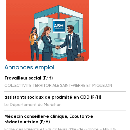
Annonces emploi
Travailleur social (F/H)
COLLECTIVITE TERRITORIALE SAINT-PIERRE ET MIQUELON
assistants sociaux de proximité en CDD (F/H)
Le Département du Morbihan
Médecin conseiller·e clinique, Écoutant·e
rédacteur·trice (F/H)
Ecole des Parents et Educateurs d'Ile-de-France - EPE IDF