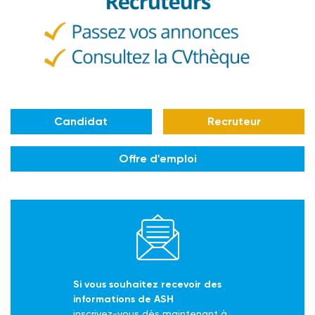
Candidat
Recruteur
Offre d'emploi
Si vous souhaitez recevoir des
informations de ASH
inscrivez-vous dès maintenant à