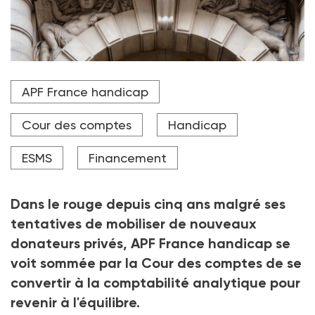
La Cour des comptes préconise, entre autres, à APF
APF France handicap
France handicap de recourir aux contrats-cadres
pour rationaliser sa politique d'achats.
Cour des comptes
Handicap
Crédit photo Hans Lucas via AFP
ESMS
Financement
Dans le rouge depuis cinq ans malgré ses
tentatives de mobiliser de nouveaux
donateurs privés, APF France handicap se
voit sommée par la Cour des comptes de se
convertir à la comptabilité analytique pour
revenir à l'équilibre.