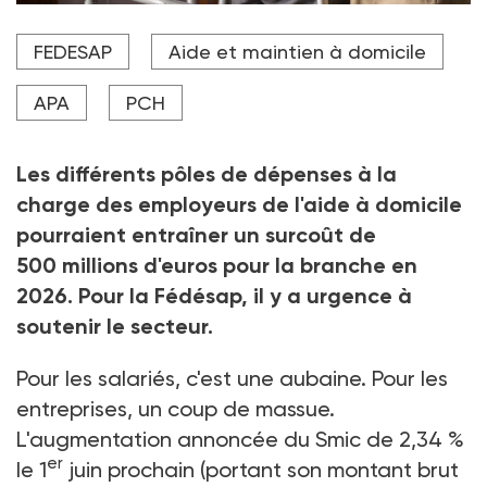
Surcoûts non compensés : une situation jugée
FEDESAP
Aide et maintien à domicile
financièrement intenable pour la Fédésap.
Crédit photo Photographee.eu - stock.adobe.co
APA
PCH
Les différents pôles de dépenses à la
charge des employeurs de l'aide à domicile
pourraient entraîner un surcoût de
500
millions d'euros pour la branche en
2026. Pour la Fédésap, il y a urgence à
soutenir le secteur.
Pour les salariés, c'est une aubaine. Pour les
entreprises, un coup de massue.
L'augmentation annoncée du Smic de 2,34
%
er
le 1
juin prochain (portant son montant brut