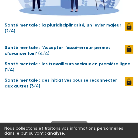
Santé mentale : la pluridisciplinarité, un levier majeur
(2/4)
Santé mentale : "Accepter l’essai-erreur permet
d’avancer loin" (4/4)
Santé mentale : les travailleurs sociaux en première ligne
(1/4)
Santé mentale : des initiatives pour se reconnecter
aux autres (3/4)
S'abonner
Nous collectons et traitons vos informations personnelles
dans le but suivant :
analyse
.