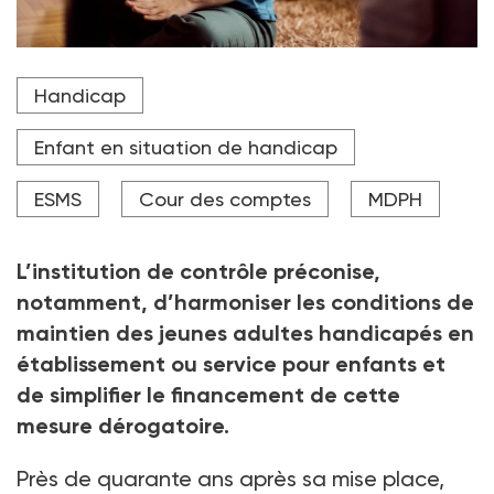
Il y aurait actuellement, entre 7 700 et 10 200 jeunes
Handicap
âgés de plus de 20 ans qui seraient accompagnés
dans un ESMS pour enfants.
Enfant en situation de handicap
Crédit photo Drazen - stock.adobe.com
ESMS
Cour des comptes
MDPH
L’institution de contrôle préconise,
notamment, d’harmoniser les conditions de
maintien des
jeunes adultes handicapés en
établissement ou service pour enfants et
de simplifier le financement de cette
mesure dérogatoire.
Près de quarante ans après sa mise place,