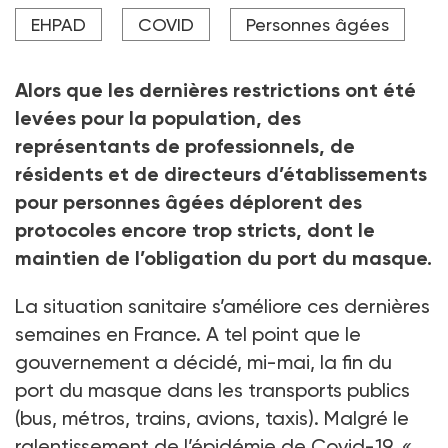
Les acteurs du grand âge demandent la fin de
EHPAD
COVID
Personnes âgées
l'obligation du port du masque en Ehpad.
Crédit photo Loïc Venance / AFP
Alors que les dernières restrictions ont été
levées pour la population, des
représentants de professionnels, de
résidents et de directeurs d’établissements
pour personnes âgées déplorent des
protocoles encore trop stricts, dont le
maintien de l’obligation du port du masque.
La situation sanitaire s’améliore ces dernières
semaines en France. A tel point que le
gouvernement a décidé, mi-mai, la fin du
port du masque dans les transports publics
(bus, métros, trains, avions, taxis). Malgré le
ralentissement de l’épidémie de Covid-19,
«