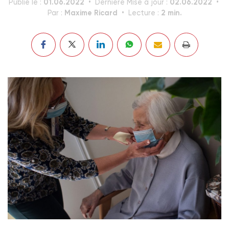
01.06.2022
02.06.2022
Publié le :
Dernière Mise à jour :
Maxime Ricard
2 min.
Par :
Lecture :