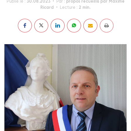
30.08.2023
propos recueillis par Maxime
Publié le :
Par :
Ricard
2 min.
Lecture :