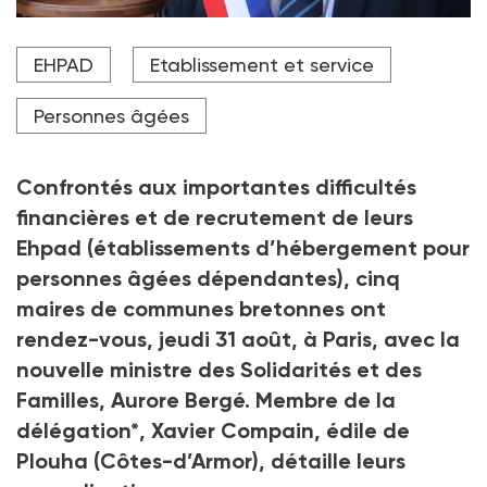
Xavier Compain est le maire de Plouha, dans les
EHPAD
Etablissement et service
Côtes-d'Armor
Crédit photo mairie de Plouha
Personnes âgées
Confrontés aux importantes difficultés
financières et de recrutement de leurs
Ehpad (établissements d’hébergement pour
personnes âgées dépendantes), cinq
maires de communes bretonnes ont
rendez-vous, jeudi 31 août, à Paris, avec la
nouvelle ministre des Solidarités et des
Familles, Aurore Bergé. Membre de la
délégation
*
, Xavier Compain, édile de
Plouha (Côtes-d’Armor), détaille leurs