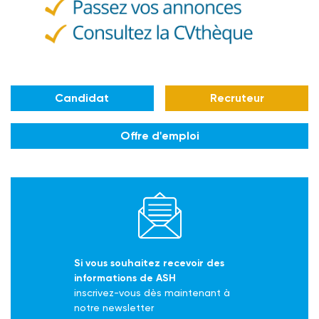
Candidat
Recruteur
Offre d'emploi
Si vous souhaitez recevoir des
informations de ASH
inscrivez-vous dès maintenant à
notre newsletter