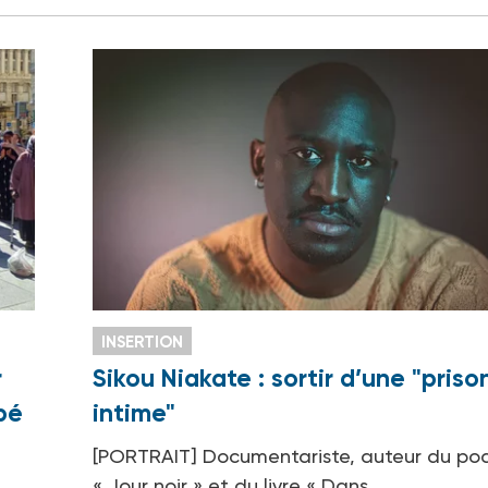
INSERTION
r
Sikou Niakate : sortir d’une "priso
pé
intime"
[PORTRAIT] Documentariste, auteur du po
« Jour noir » et du livre « Dans…