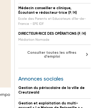
Médecin conseiller·e clinique,
Écoutant·e rédacteur·trice (F/H)
Ecole des Parents et Educateurs d'Ile-de-
France - EPE IDF
DIRECTEUR·RICE DES OPÉRATIONS (F/H)
Médiation Nomade
Consulter toutes les offres
d'emploi
Annonces sociales
Gestion du périscolaire de la ville de
Creutzwald
tempo
Gestion et exploitation du multi-
accueil « La Maison de Petronille » -