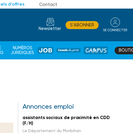
els d'offres
Contact
S'ABONNER
Newsletter
SE CONNECTER
CONSEIL
E
NUMÉROS
BOUTI
JOB
DE
CAMPUS
AG
JURIDIQUES
PROS
Annonces emploi
assistants sociaux de proximité en CDD
(F/H)
Le Département du Morbihan