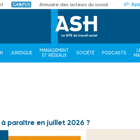
App
et
Annuaire des acteurs du social
Campus
MANAGEMENT
L
ON
JURIDIQUE
SOCIÉTÉ
PODCASTS
ET RÉSEAUX
M
 paraître en juillet 2026 ?