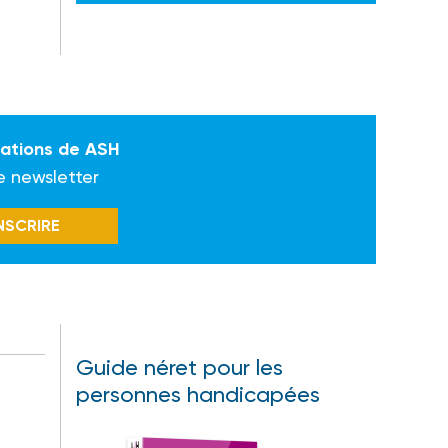
mations de ASH
e newsletter
INSCRIRE
Guide néret pour les
personnes handicapées