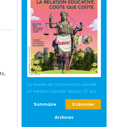
ts,
Le leader de l'information sociale
et médico-sociale depuis 70 ans
Sommaire
S'abonner
Archives