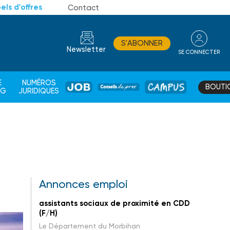
els d'offres
Contact
S'ABONNER
Newsletter
SE CONNECTER
CONSEIL
E
NUMÉROS
BOUTI
JOB
DE
CAMPUS
AG
JURIDIQUES
PROS
Annonces emploi
assistants sociaux de proximité en CDD
(F/H)
Le Département du Morbihan