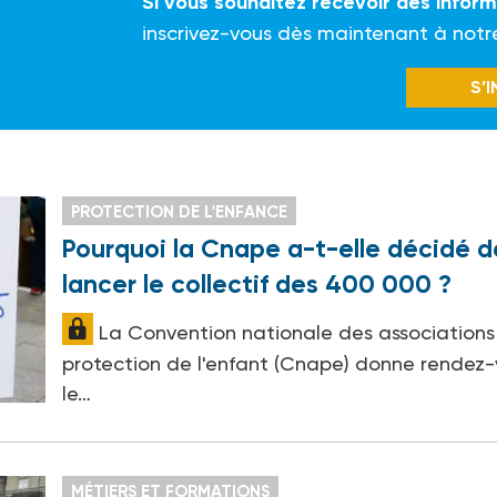
Si vous souhaitez recevoir des infor
inscrivez-vous dès maintenant à notr
S’
PROTECTION DE L'ENFANCE
Pourquoi la Cnape a-t-elle décidé d
lancer le collectif des 400 000 ?
La Convention nationale des associations
protection de l'enfant (Cnape) donne rendez
le…
MÉTIERS ET FORMATIONS