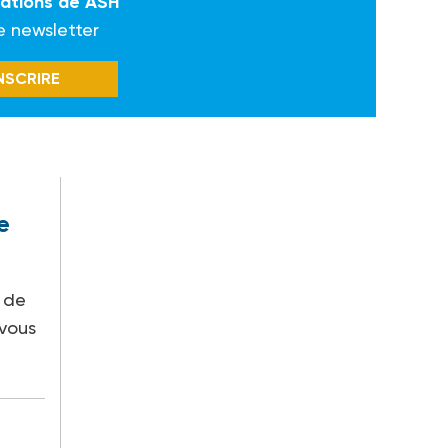
mations de ASH
e newsletter
INSCRIRE
e
 de
-vous