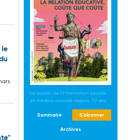
 le
 du
mars
Le leader de l'information sociale
et médico-sociale depuis 70 ans
Sommaire
S'abonner
Archives
nte"