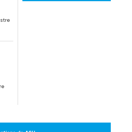
istre
re