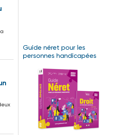
u
 a
Guide néret pour les
personnes handicapées
 un
deux