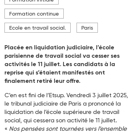
tour Montparnasse (Paris) où se situait les locaux de
l'Etsup. Les travailleurs sociaux réclamaient alors de
meilleurs salaires et davantage de reconnaissance.
Formation continue
Crédit photo Hans Lucas via AFP
Ecole en travail social.
Paris
Placée en liquidation judiciaire, l’école
parisienne de travail social va cesser ses
activités le 11
juillet. Les candidats à la
reprise qui s’étaient manifestés ont
finalement retiré leur offre.
C’en est fini de l’Etsup. Vendredi 3
juillet 2025,
le tribunal judiciaire de Paris a prononcé la
liquidation de l’école supérieure de travail
social, qui cessera son activité le 11
juillet.
«
Nos pensées sont tournées vers l’ensemble