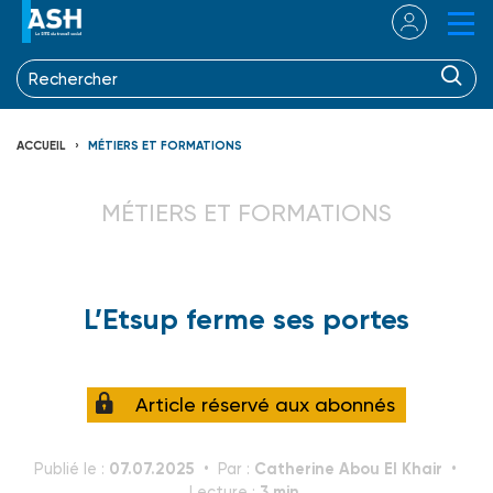
ACCUEIL
MÉTIERS ET FORMATIONS
MÉTIERS ET FORMATIONS
L’Etsup ferme ses portes
Article réservé aux abonnés
07.07.2025
Catherine Abou El Khair
Publié le :
Par :
3 min.
Lecture :