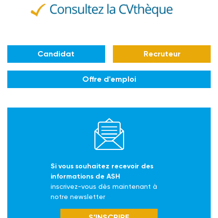
Candidat
Recruteur
Offre d'emploi
Si vous souhaitez recevoir des
informations de ASH
inscrivez-vous dès maintenant à
notre newsletter
S’INSCRIRE