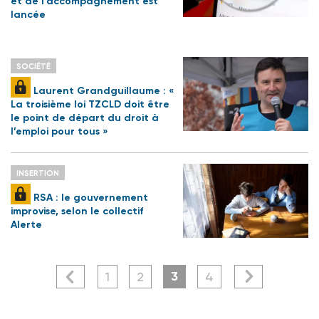
et de l’accompagnement est
lancée
SOCIÉTÉ
Laurent Grandguillaume : «
La troisième loi TZCLD doit être
le point de départ du droit à
l’emploi pour tous »
INSERTION
RSA : le gouvernement
improvise, selon le collectif
Alerte
3
1
2
4