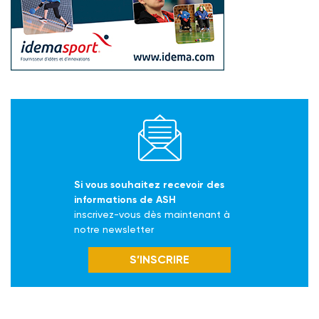
Si vous souhaitez recevoir des
informations de ASH
inscrivez-vous dès maintenant à
notre newsletter
S’INSCRIRE