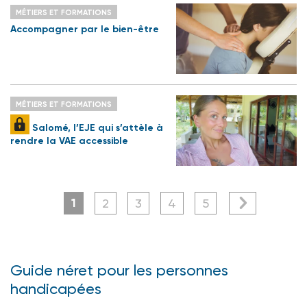
MÉTIERS ET FORMATIONS
Accompagner par le bien-être
MÉTIERS ET FORMATIONS
Salomé, l’EJE qui s’attèle à
rendre la VAE accessible
1
2
3
4
5
Guide néret pour les personnes
handicapées