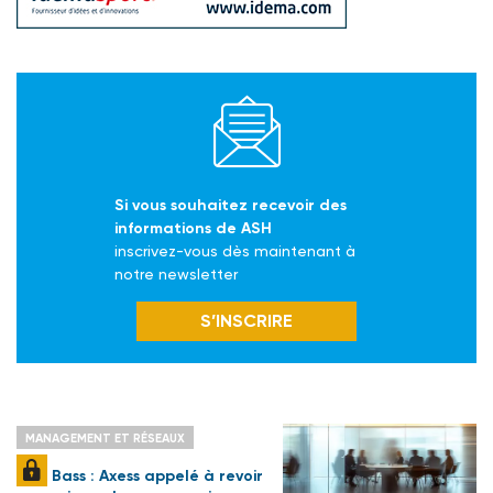
Si vous souhaitez recevoir des
informations de ASH
inscrivez-vous dès maintenant à
notre newsletter
S’INSCRIRE
MANAGEMENT ET RÉSEAUX
Bass : Axess appelé à revoir