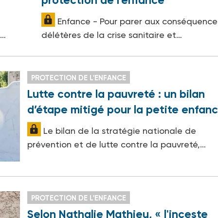
protection de l’enfance
Enfance - Pour parer aux conséquence
e…
délétères de la crise sanitaire et…
PROTECTION DE L'ENFANCE
Lutte contre la pauvreté : un bilan
d’étape mitigé pour la petite enfan
Le bilan de la stratégie nationale de
prévention et de lutte contre la pauvreté,…
PROTECTION DE L'ENFANCE
Selon Nathalie Mathieu, « l'inceste