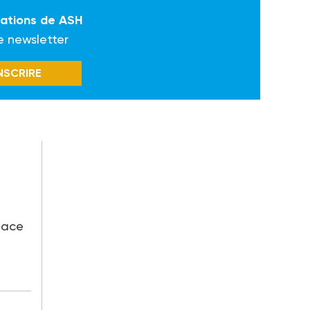
mations de ASH
e newsletter
INSCRIRE
lace