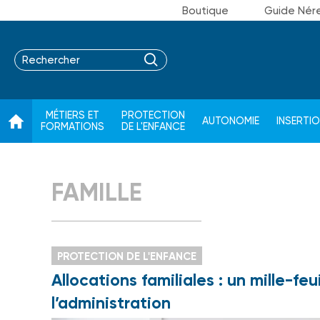
Boutique
Guide Nér
MÉTIERS ET
PROTECTION
AUTONOMIE
INSERTI
FORMATIONS
DE L'ENFANCE
FAMILLE
PROTECTION DE L'ENFANCE
Allocations familiales : un mille-fe
l’administration