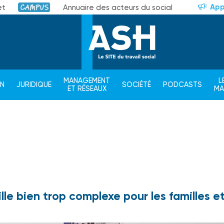
App
et
Annuaire des acteurs du social
Campus
MANAGEMENT
L
ON
JURIDIQUE
SOCIÉTÉ
PODCASTS
ET RÉSEAUX
M
uille bien trop complexe pour les familles e