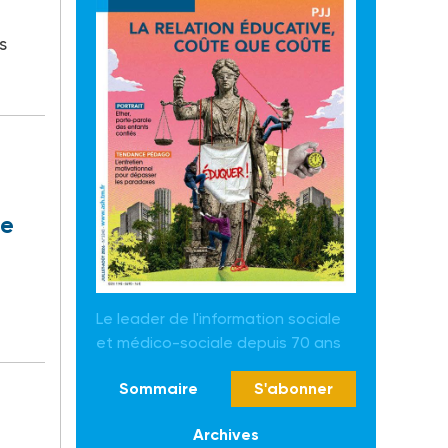
s
ce
Le leader de l'information sociale
et médico-sociale depuis 70 ans
Sommaire
S'abonner
Archives