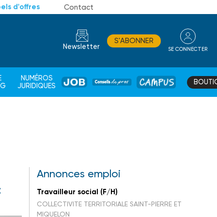
els d'offres
Contact
S'ABONNER
Newsletter
SE CONNECTER
CONSEIL
E
NUMÉROS
BOUTI
JOB
DE
CAMPUS
AG
JURIDIQUES
PROS
Annonces emploi
t
Travailleur social (F/H)
COLLECTIVITE TERRITORIALE SAINT-PIERRE ET
MIQUELON