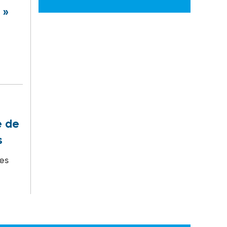
 »
e de
s
es