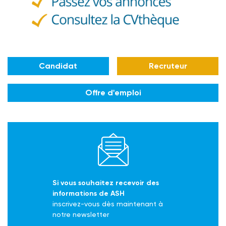
Candidat
Recruteur
Offre d'emploi
Si vous souhaitez recevoir des
informations de ASH
inscrivez-vous dès maintenant à
notre newsletter