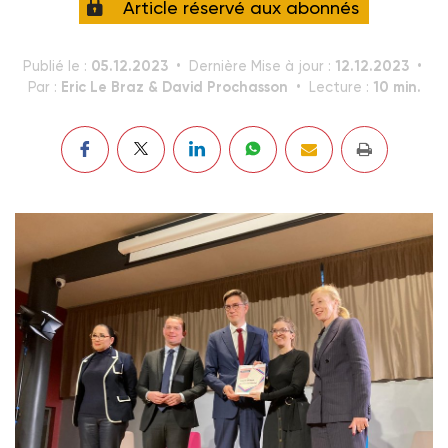
Article réservé aux abonnés
05.12.2023
12.12.2023
Publié le :
Dernière Mise à jour :
Eric Le Braz & David Prochasson
10 min.
Par :
Lecture :