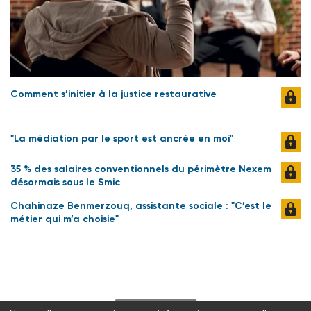
Comment s’initier à la justice restaurative
"La médiation par le sport est ancrée en moi"
35 % des salaires conventionnels du périmètre Nexem
désormais sous le Smic
Chahinaze Benmerzouq, assistante sociale : "C’est le
métier qui m’a choisie"
S'abonner