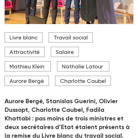
Entouré de Fadila Khattabi, Olivier Dussopt et
Livre blanc
Travail social
Charlotte Caubel, Mathieu Klein, président du Haut
Conseil du travail social remet le Livre blanc à Aurore
Bergé.
Attractivité
Salaire
Crédit photo DR
Mathieu Klein
Nathalie Latour
Aurore Bergé
Charlotte Caubel
Aurore Bergé, Stanislas Guerini, Olivier
Dussopt, Charlotte Caubel, Fadila
Khattabi
: pas moins de trois ministres et
deux secrétaires d’Etat étaient présents à
la remise du Livre blanc du travail social.