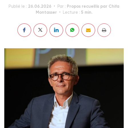
26.06.2026
Propos recueillis par Chifa
Publié le :
Par :
Montasser
5 min.
Lecture :