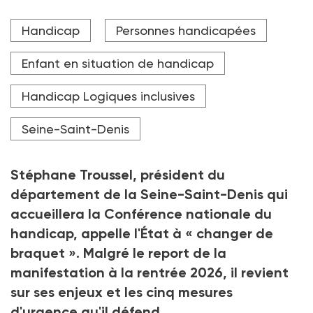
Selon Stéphane Troussel, président de Seine-Saint-
Handicap
Personnes handicapées
Denis, le département connaît le plus faible taux
d'équipement médico-social de la métropole.
Enfant en situation de handicap
Crédit photo DR
Handicap Logiques inclusives
Seine-Saint-Denis
Stéphane Troussel, président du
département de la Seine-Saint-Denis qui
accueillera la Conférence nationale du
handicap, appelle l'État à «
changer de
braquet
». Malgré le report de la
manifestation à la rentrée 2026, il revient
sur ses enjeux et les cinq mesures
d'urgence qu'il défend.