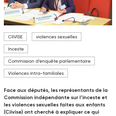
Denis Roth-Fichet, secrétaire général de la Ciivise, et
CIIVISE
violences sexuelles
Maryse Le Men-Régnier, directrice, ont annoncé qu'à
ce jour, 73 % des recommandations de l'instance ont
été engagées ou mises en œuvre.
Inceste
Crédit photo Capture d'écran du site de l'Assemblée
Commission d'enquête parlementaire
nationale
Violences intra-familiales
Face aux députés, les représentants de la
Commission indépendante sur l’inceste et
les violences sexuelles faites aux enfants
(Ciivise) ont cherché à expliquer ce qui