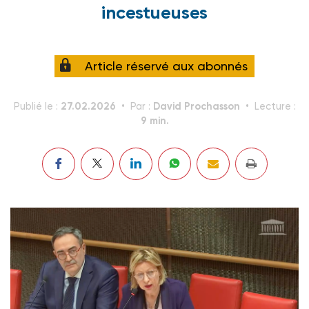
incestueuses
Article réservé aux abonnés
27.02.2026
David Prochasson
Publié le :
Par :
Lecture :
9 min.