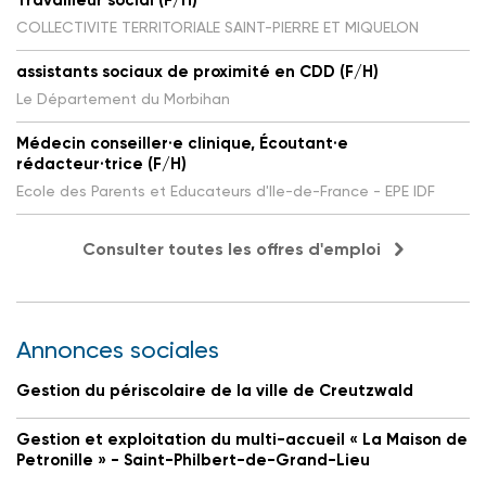
Travailleur social (F/H)
COLLECTIVITE TERRITORIALE SAINT-PIERRE ET MIQUELON
assistants sociaux de proximité en CDD (F/H)
Le Département du Morbihan
Médecin conseiller·e clinique, Écoutant·e
rédacteur·trice (F/H)
Ecole des Parents et Educateurs d'Ile-de-France - EPE IDF
Consulter toutes les offres d'emploi
Annonces sociales
Gestion du périscolaire de la ville de Creutzwald
Gestion et exploitation du multi-accueil « La Maison de
Petronille » - Saint-Philbert-de-Grand-Lieu