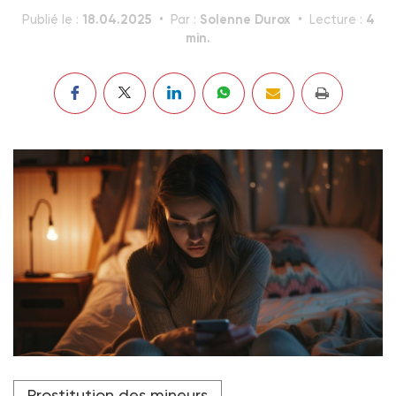
18.04.2025
Solenne Durox
4
Publié le :
Par :
Lecture :
min.
Les outils numériques comme les réseaux sociaux sont
Prostitution des mineurs