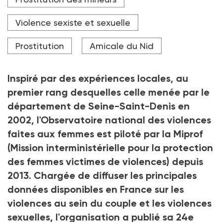
de plus en plus utilisés par les proxénètes pour entrer
en contact aves les jeunes.
Violence sexiste et sexuelle
Crédit photo Adobe Stock
Prostitution
Amicale du Nid
Inspiré par des expériences locales, au
premier rang desquelles celle menée par le
département de Seine-Saint-Denis en
2002, l'Observatoire national des violences
faites aux femmes est piloté par la Miprof
(Mission interministérielle pour la protection
des femmes victimes de violences) depuis
2013. Chargée de diffuser les principales
données disponibles en France sur les
violences au sein du couple et les violences
sexuelles, l'organisation a publié sa 24e