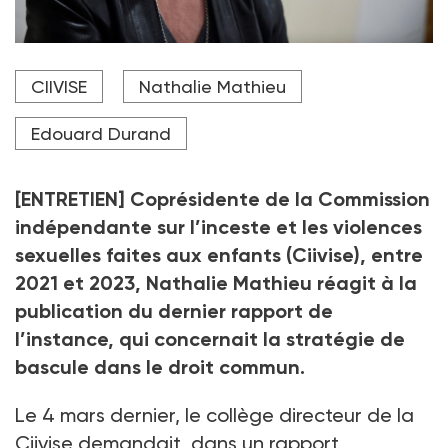
Diplômée en psychologie et en sciences de l’éducation
CIIVISE
Nathalie Mathieu
et en droit, Nathalie Mathieu a été formatrice aux
écrits du travail social et professionnelle de la
protection de l’enfance. Elle a également dirigé
Edouard Durand
jusqu'en 2024, l'association Docteurs Bru.
Crédit photo JULIEN DE ROSA / AFP
[ENTRETIEN] Coprésidente de la Commission
indépendante sur l’inceste et les violences
sexuelles faites aux enfants (Ciivise), entre
2021 et 2023, Nathalie Mathieu réagit à la
publication du dernier rapport de
l’instance, qui concernait la stratégie de
bascule dans le droit commun.
Le 4 mars dernier, le collège directeur de la
Ciivise demandait, dans un rapport