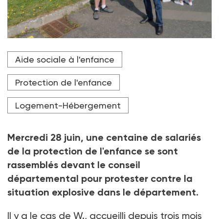
En grève depuis le 22 juin, les professionnels du centre
Aide sociale à l'enfance
ont décidé de venir manifester le 28 juin devant les
locaux du conseil départemental.
Protection de l'enfance
Crédit photo Stéphane Morel, secrétaire général CGT
Logement-Hébergement
Mercredi 28
juin, une centaine de salariés
de la protection de l'enfance se sont
rassemblés devant le conseil
départemental pour protester contre la
situation explosive dans le département.
Il y a le cas de W., accueilli depuis trois mois