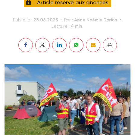
Article réservé aux abonnés
28.06.2023
Anne Noémie Dorion
Publié le :
Par :
4 min.
Lecture :