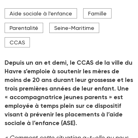
La ville du Havre enregistre un nombre plus
Aide sociale à l'enfance
Famille
important de maternités précoces que la moyenne
nationale.
Parentalité
Seine-Maritime
Crédit photo fizkes - stock.adobe.com
CCAS
Depuis un an et demi, le CCAS de la ville du
Havre s’emploie à soutenir les mères de
moins de 20
ans durant leur grossesse et les
trois premières années de leur enfant. Une
«
accompagnatrice jeunes parents
» est
employée à temps plein sur ce dispositif
visant à prévenir les placements à l’aide
sociale à l’enfance (ASE).
«
Comment cette situation a-t-elle pu nous