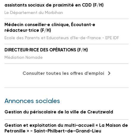
assistants sociaux de proximité en CDD (F/H)
Le Département du Morbihan
Médecin conseiller·e clinique, Écoutant·e
rédacteur·trice (F/H)
Ecole des Parents et Educateurs d'Ile-de-France - EPE IDF
DIRECTEUR·RICE DES OPÉRATIONS (F/H)
Médiation Nomade
Consulter toutes les offres d'emploi
Annonces sociales
Gestion du périscolaire de la ville de Creutzwald
Gestion et exploitation du multi-accueil « La Maison de
Petronille » - Saint-Philbert-de-Grand-Lieu