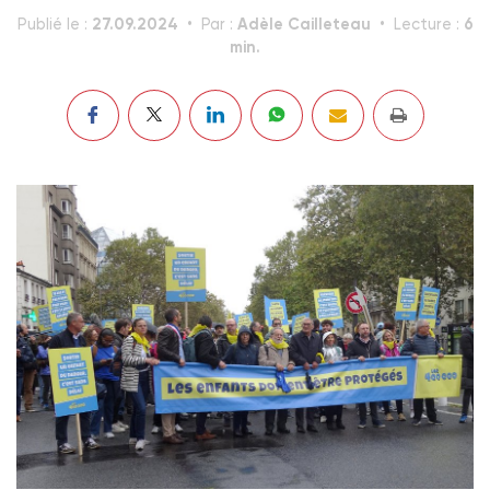
27.09.2024
Adèle Cailleteau
6
Publié le :
Par :
Lecture :
min.