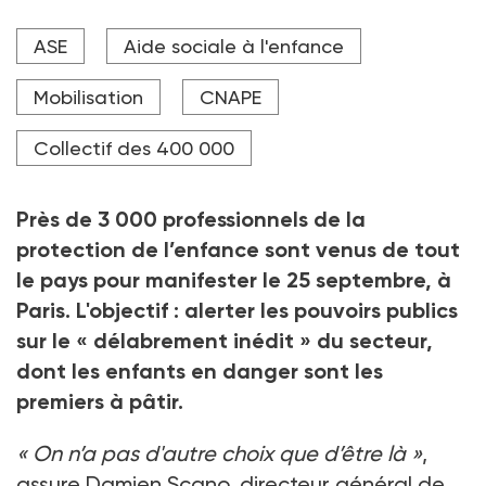
Mobilisation historique des acteurs de la protection
ASE
Aide sociale à l'enfance
de l'enfance pour dénoncer les défaillances du
sytème, le 25 septembre à Paris.
Mobilisation
CNAPE
Collectif des 400 000
Près de 3
000 professionnels de la
protection de l’enfance sont venus de tout
le pays pour manifester le 25
septembre, à
Paris. L'objectif
: alerter les pouvoirs publics
sur le «
délabrement inédit
» du secteur,
dont les enfants en danger sont les
premiers à pâtir.
«
On n’a pas d'autre choix que d’être là
»
,
assure Damien Scano, directeur général de