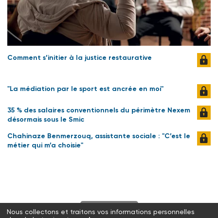
Comment s’initier à la justice restaurative
"La médiation par le sport est ancrée en moi"
35 % des salaires conventionnels du périmètre Nexem
désormais sous le Smic
Chahinaze Benmerzouq, assistante sociale : "C’est le
métier qui m’a choisie"
S'abonner
Nous collectons et traitons vos informations personnelles