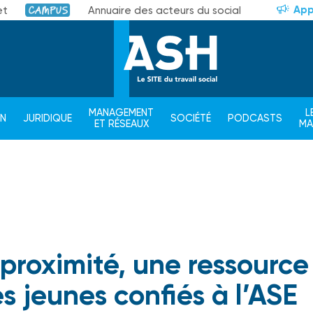
App
et
Annuaire des acteurs du social
Campus
MANAGEMENT
L
ON
JURIDIQUE
SOCIÉTÉ
PODCASTS
ET RÉSEAUX
M
proximité, une ressource
s jeunes confiés à l’ASE