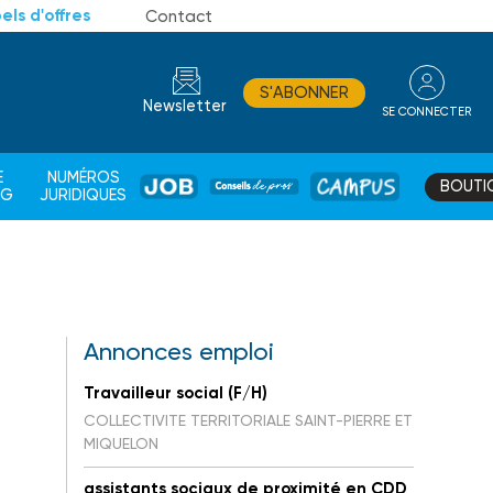
els d'offres
Contact
S'ABONNER
Newsletter
SE CONNECTER
CONSEIL
E
NUMÉROS
BOUTI
JOB
DE
CAMPUS
AG
JURIDIQUES
PROS
Annonces emploi
Travailleur social (F/H)
COLLECTIVITE TERRITORIALE SAINT-PIERRE ET
MIQUELON
assistants sociaux de proximité en CDD