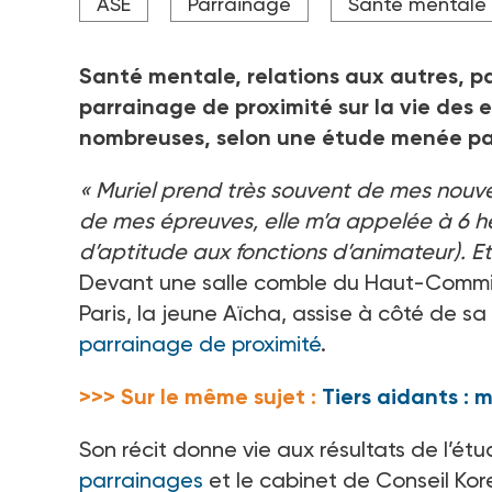
ASE
Parrainage
Santé mentale
que Sarah El Haïry, haut-commissaire à l'enfance. L
France parrainages.
Crédit photo Marie Nahmias
Santé mentale, relations aux autres, p
parrainage de proximité sur la vie des e
nombreuses, selon une étude menée par 
« Muriel prend très souvent de mes nouv
de mes épreuves, elle m’a appelée à 6 heu
d’aptitude aux fonctions d’animateur). Et 
Devant une salle comble du Haut-Commissa
Paris, la jeune Aïcha, assise à côté de s
parrainage de proximité
.
>>> Sur le même sujet :
Tiers aidants : 
Son récit donne vie aux résultats de l’é
parrainages
et le cabinet de Conseil Kor