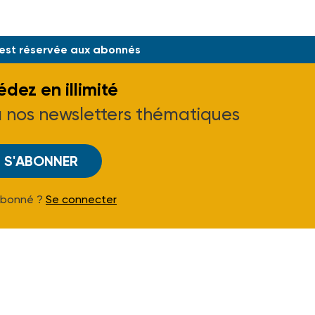
 est réservée aux abonnés
dez en illimité
à nos newsletters thématiques
S'ABONNER
Abonné ?
Se connecter