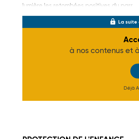
lumière les retombées positives du parr
La suite
Accé
à nos contenus et 
Déjà 