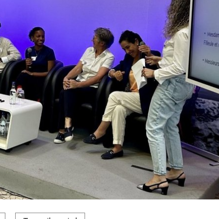
 Diallo, Aïcha Cissé Joubaily et sa marraine Muriel Bonnet, ains