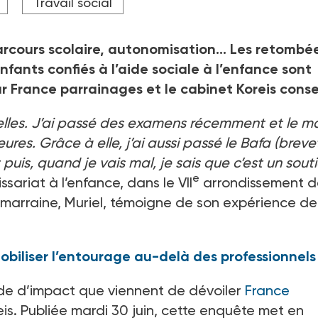
Travail social
'intervention est animée par Intissar Koussa, directrice des act
arcours scolaire, autonomisation… Les retombé
nfants confiés à l’aide sociale à l’enfance sont
France parrainages et le cabinet Koreis consei
elles. J’ai passé des examens récemment et le m
res. Grâce à elle, j’ai aussi passé le Bafa (breve
puis, quand je vais mal, je sais que c’est un souti
e
riat à l’enfance, dans le VII
arrondissement d
a marraine, Muriel, témoigne de son expérience de
mobiliser l’entourage au-delà des professionnels 
tude d’impact que viennent de dévoiler
France
eis. Publiée mardi 30 juin, cette enquête met en