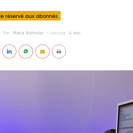
cle réservé aux abonnés
Marie Nahmias
4 min.
Par :
Lecture :