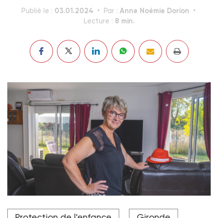
03.01.2024
Anne Noémie Dorion
Publié le :
Par :
8 min.
Lecture :
Isabelle Hernandez, assistante familale ressource à
Protection de l'enfance
Gironde