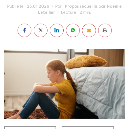
23.01.2026
Propos recueillis par Noémie
Publié le :
Par :
Letellier
2 min.
Lecture :
D'après la magistrate, "une audition de qualité