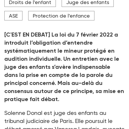
Droits de l'enfant
Juge des enfants
suppose des techniques spécifiques et du temps" alors
que les moyens ne sont pas à la hauteur.
ASE
Protection de l'enfance
Crédit photo Diego Cervo - stock.adobe.com
[C'EST EN DEBAT] La loi du 7 février 2022 a
introduit l’obligation d’entendre
systématiquement le mineur protégé en
audition individuelle. Un entretien avec le
juge des enfants s’avère indispensable
dans la prise en compte de la parole du
principal concerné. Mais au-delà du
consensus autour de ce principe, sa mise en
pratique fait débat.
Solenne Donal est juge des enfants au
tribunal judiciaire de Paris. Elle poursuit le
débat amorcé par Vanessa Landais, avocate