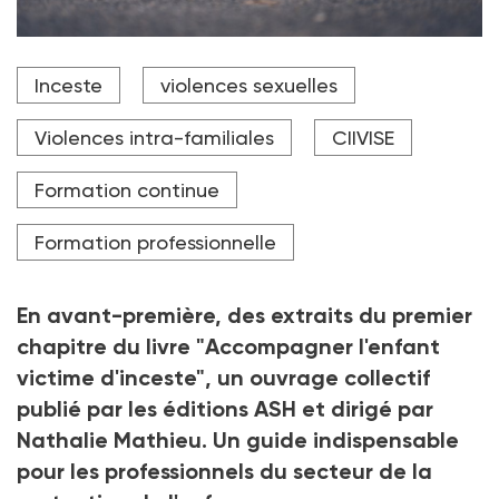
Lionel Bauchot, psychologue clinicien, donne les
Inceste
violences sexuelles
définitions cliniques du trauma complexe.
Crédit photo Anchalee - stock.adobe.com
Violences intra-familiales
CIIVISE
Formation continue
Formation professionnelle
En avant-première, des extraits du premier
chapitre du livre "Accompagner l'enfant
victime d'inceste", un ouvrage collectif
publié par les éditions ASH et dirigé par
Nathalie Mathieu. Un guide indispensable
pour les professionnels du secteur de la