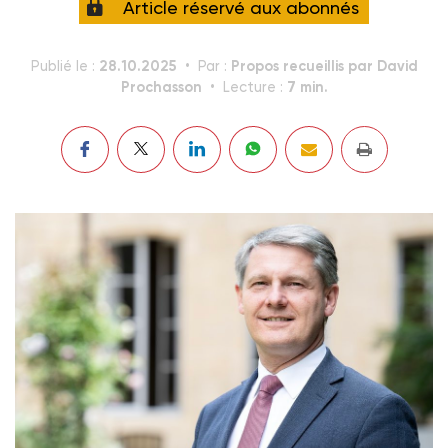
Article réservé aux abonnés
28.10.2025
Propos recueillis par David
Publié le :
Par :
Prochasson
7 min.
Lecture :