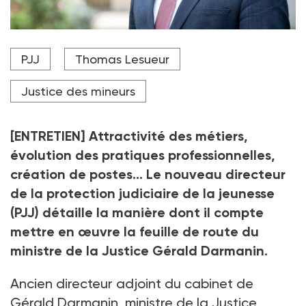
Thomas Lesueur, directeur de la PJJ, annonce la
PJJ
Thomas Lesueur
généralisation de Parcours, l'outil de suivi des jeunes,
d'ici à 2027.
Justice des mineurs
Crédit photo Joachim BERTRAND/Ministere de la Justice
[ENTRETIEN] Attractivité des métiers,
évolution des pratiques professionnelles,
création de postes… Le nouveau directeur
de la protection judiciaire de la jeunesse
(PJJ) détaille la manière dont il compte
mettre en œuvre la feuille de route du
ministre de la Justice Gérald Darmanin.
Ancien directeur adjoint du cabinet de
Gérald Darmanin, ministre de la Justice,