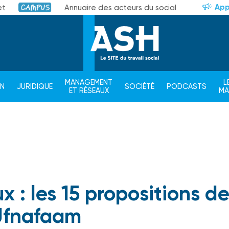
App
et
Annuaire des acteurs du social
Campus
MANAGEMENT
L
ON
JURIDIQUE
SOCIÉTÉ
PODCASTS
ET RÉSEAUX
M
x : les 15 propositions d
Ufnafaam