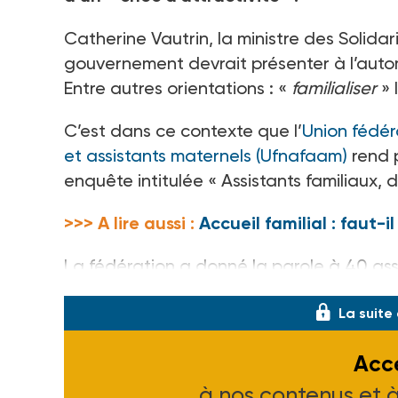
Catherine Vautrin, la ministre des Solidar
gouvernement devrait présenter à l’au
Entre autres orientations
: «
familialiser
» 
C’est dans ce contexte que l’
Union fédér
et assistants maternels (Ufnafaam)
rend p
enquête intitulée «
Assistants familiaux, 
>>> A lire aussi :
Accueil familial : faut-
La fédération a donné la parole à 40
ass
La suite
Accé
à nos contenus et 