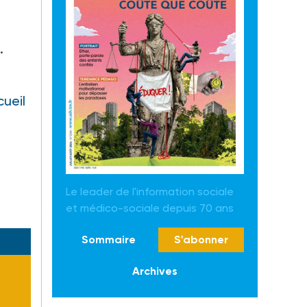
.
cueil
Le leader de l'information sociale
et médico-sociale depuis 70 ans
Sommaire
S'abonner
Archives