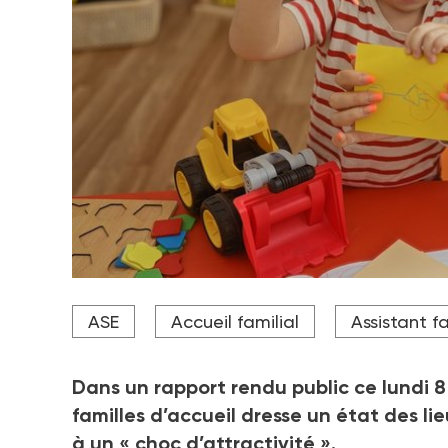
Alors que le gouvernement met l'accent sur le cumul
ASE
Accueil familial
Assistant fa
d'attractivité du secteur, l'Ufnafaam alerte sur l'i
Crédit photo Krakenimages.com - stock.adobe.com
Dans un rapport rendu public ce lundi 8
familles d’accueil dresse un état des lie
à un «
choc d’attractivité
».