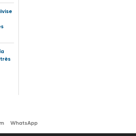
iivise
es
la
 très
am
WhatsApp