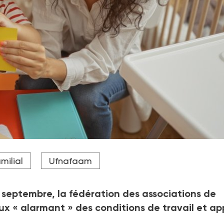
 d'emplois, entres autres dispositions pour faire face à la cris
milial
Ufnafaam
nsuffisance de la mesure.
septembre, la fédération des associations de
ux «
alarmant
» des conditions de travail et ap