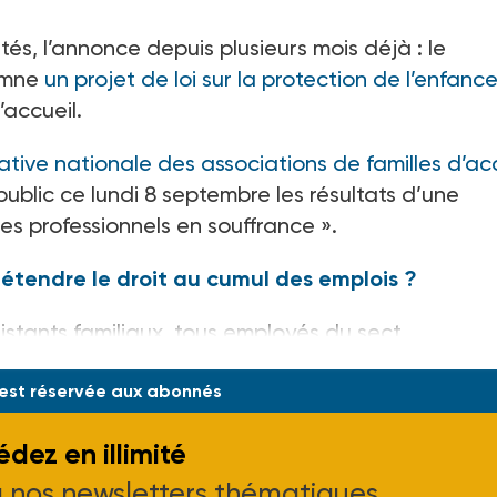
ités, l’annonce depuis plusieurs mois déjà
: le
tomne
un projet de loi sur la protection de l’enfance
l’accueil.
ative nationale des associations de familles d’ac
ublic ce lundi 8
septembre les résultats d’une
des professionnels en souffrance
».
il étendre le droit au cumul des emplois ?
istants familiaux, tous employés du sect
 est réservée aux abonnés
dez en illimité
à nos newsletters thématiques