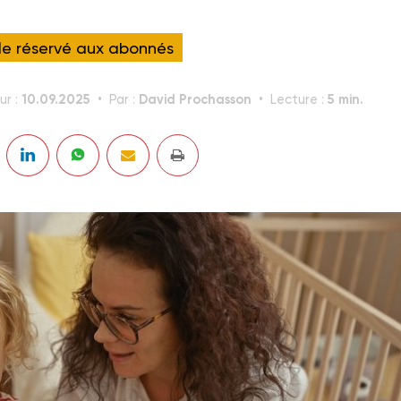
cle réservé aux abonnés
10.09.2025
David Prochasson
5 min.
ur :
Par :
Lecture :