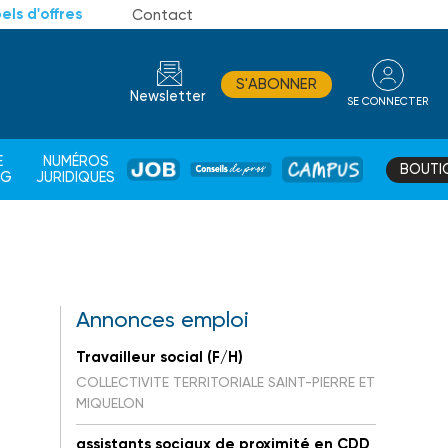
els d'offres
Contact
S'ABONNER
Newsletter
SE CONNECTER
CONSEIL
E
NUMÉROS
BOUTI
JOB
DE
CAMPUS
AG
JURIDIQUES
PROS
Annonces emploi
Travailleur social (F/H)
e
COLLECTIVITE TERRITORIALE SAINT-PIERRE ET
MIQUELON
assistants sociaux de proximité en CDD