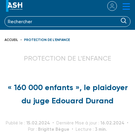
ACCUEIL
PROTECTION DE L'ENFANCE
PROTECTION DE L'ENFANCE
« 160 000 enfants », le plaidoyer
du juge Edouard Durand
15.02.2024
16.02.2024
Publié le :
Dernière Mise à jour :
Brigitte Bègue
3 min.
Par :
Lecture :