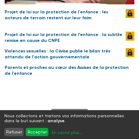
Projet de loi sur la protection de l'enfance : les
acteurs de terrain restent sur leur faim
Projet de loi sur la protection de l’enfance : la subtile
remise en cause du CNPE
Violences sexuelles : la Ciivise publie le bilan très
attendu de l'action gouvernementale
Parents et proches au cœur des Assises de la protection
de l'enfance
S'abonner
Nous collectons et traitons vos informations personnelles
dans le but suivant :
analyse
.
Twitter
Facebook
LinkedIn
Instagram
Refuser
Accepter
En savoir plus
...
WhatsApp