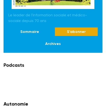
Le leader de l'information sociale et médico-
sociale depuis 70 ans
Sommaire
S'abonner
Archives
Podcasts
Autonomie