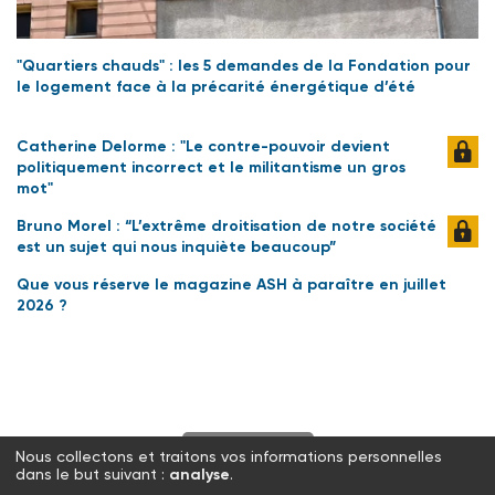
"Quartiers chauds" : les 5 demandes de la Fondation pour
le logement face à la précarité énergétique d’été
Catherine Delorme : "Le contre-pouvoir devient
politiquement incorrect et le militantisme un gros
mot"
Bruno Morel : “L’extrême droitisation de notre société
est un sujet qui nous inquiète beaucoup”
Que vous réserve le magazine ASH à paraître en juillet
2026 ?
S'abonner
Nous collectons et traitons vos informations personnelles
dans le but suivant :
analyse
.