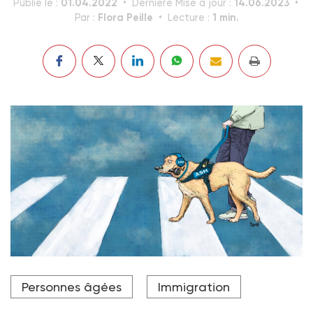
01.04.2022
14.06.2023
Publié le :
Dernière Mise à jour :
Flora Peille
1 min.
Par :
Lecture :
Personnes âgées
Immigration