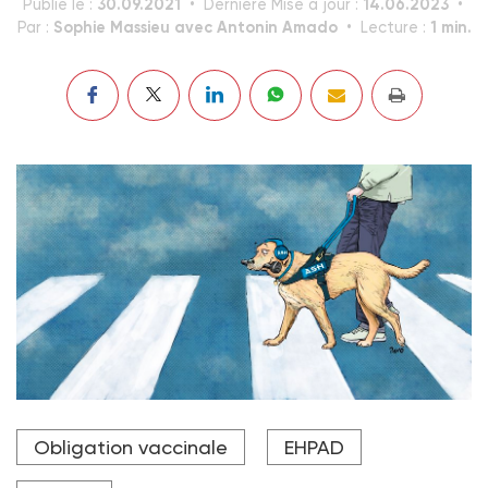
30.09.2021
14.06.2023
Publié le :
Dernière Mise à jour :
Sophie Massieu avec Antonin Amado
1 min.
Par :
Lecture :
Obligation vaccinale
EHPAD