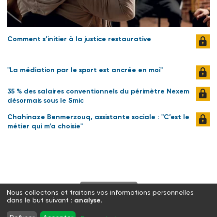
Comment s’initier à la justice restaurative
"La médiation par le sport est ancrée en moi"
35 % des salaires conventionnels du périmètre Nexem
désormais sous le Smic
Chahinaze Benmerzouq, assistante sociale : "C’est le
métier qui m’a choisie"
S'abonner
Nous collectons et traitons vos informations personnelles
dans le but suivant :
analyse
.
Twitter
Facebook
LinkedIn
Instagram