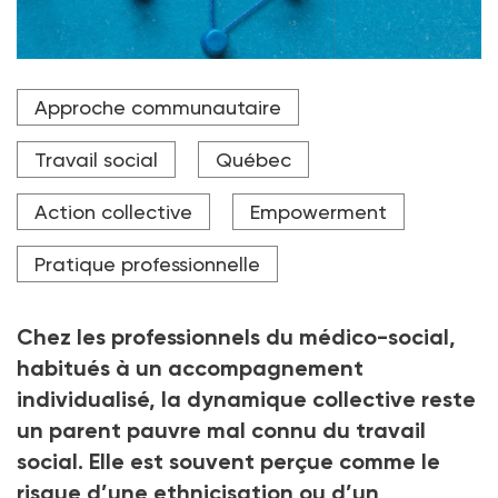
Basée sur des notions d'empowerment, l'approche
Approche communautaire
communautaire pourrait devenir le fil rouge du travail
social.
Travail social
Québec
Crédit photo Mélanie Kochert
Action collective
Empowerment
Pratique professionnelle
Chez les professionnels du médico-social,
habitués à un accompagnement
individualisé, la dynamique collective reste
un parent pauvre mal connu du travail
social. Elle est souvent perçue comme le
risque d’une ethnicisation ou d’un