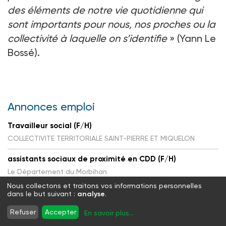
des éléments de notre vie quotidienne qui
sont importants pour nous, nos proches ou la
collectivité à laquelle on s’identifie
» (Yann Le
Bossé).
Annonces emploi
Travailleur social (F/H)
COLLECTIVITE TERRITORIALE SAINT-PIERRE ET MIQUELON
assistants sociaux de proximité en CDD (F/H)
Le Département du Morbihan
Nous collectons et traitons vos informations personnelles
Médecin conseiller·e clinique, Écoutant·e
dans le but suivant :
analyse
.
rédacteur·trice (F/H)
Refuser
Accepter
En savoir plus
...
Ecole des Parents et Educateurs d'Ile-de-France - EPE IDF