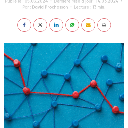
05.03.2024
14.03.2024
Publié le :
Dernière Mise à jour :
David Prochasson
13 min.
Par :
Lecture :