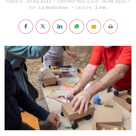
20.02.2023
14.06.2023
Publié le :
Dernière Mise à jour :
La Rédaction
2 min.
Par :
Lecture :