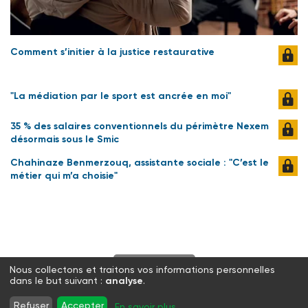
Comment s’initier à la justice restaurative
"La médiation par le sport est ancrée en moi"
35 % des salaires conventionnels du périmètre Nexem
désormais sous le Smic
Chahinaze Benmerzouq, assistante sociale : "C’est le
métier qui m’a choisie"
S'abonner
Nous collectons et traitons vos informations personnelles
dans le but suivant :
analyse
.
Twitter
Facebook
LinkedIn
Instagram
Refuser
Accepter
En savoir plus
...
WhatsApp